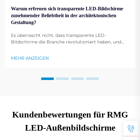
Warum erfreuen sich transparente LED-Bildschirme
zunehmender Beliebtheit in der architektonischen
Gestaltung?
Es überrascht nicht, dass transparente LED-
Bildschirme die Branche revolutioniert haben, und
niemand beherrscht dies besser als Shenzhen RMG
Optoelectronics Co., Ltd. Diese Bildschirme besitzen
MEHR ANZEIGEN
die einzigartige Fähigkeit, Gebäude in dynamische
Anzeigen zu verwandeln. Ihre Vielseitigkeit...
Kundenbewertungen für RMG
LED-Außenbildschirme