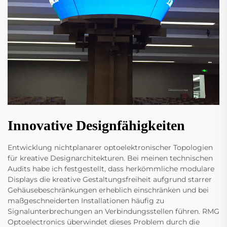
Innovative Designfähigkeiten
Entwicklung nichtplanarer optoelektronischer Topologien
für kreative Designarchitekturen. Bei meinen technischen
Audits habe ich festgestellt, dass herkömmliche modulare
Displays die kreative Gestaltungsfreiheit aufgrund starrer
Gehäusebeschränkungen erheblich einschränken und bei
maßgeschneiderten Installationen häufig zu
Signalunterbrechungen an Verbindungsstellen führen. RMG
Optoelectronics überwindet dieses Problem durch die