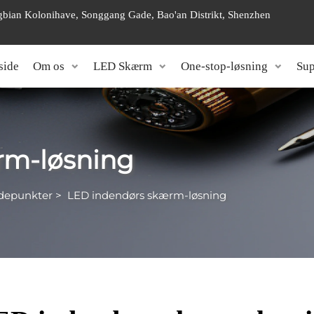
angbian Kolonihave, Songgang Gade, Bao'an Distrikt, Shenzhen
side
Om os
LED Skærm
One-stop-løsning
Sup
rm-løsning
depunkter
>
LED indendørs skærm-løsning