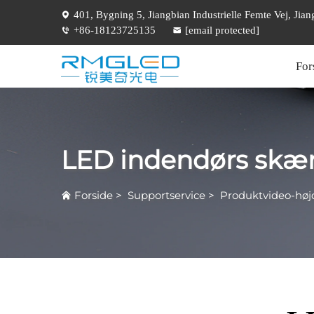
401, Bygning 5, Jiangbian Industrielle Femte Vej, Ji
+86-18123725135
[email protected]
For
LED indendørs skæ
Forside
>
Supportservice
>
Produktvideo-høj