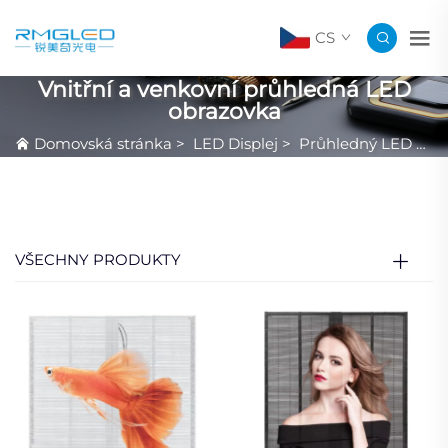
CS
Vnitřní a venkovní průhledná LED
obrazovka
Domovská stránka
>
LED Displej
>
Průhledný LED Displej
VŠECHNY PRODUKTY