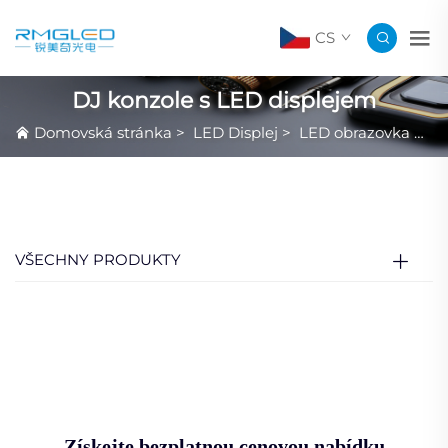
CS
DJ konzole s LED displejem
Domovská stránka
>
LED Displej
>
LED obrazovka pro DJ kabiny a DJ konzoly
VŠECHNY PRODUKTY
Získejte bezplatnou cenovou nabídku