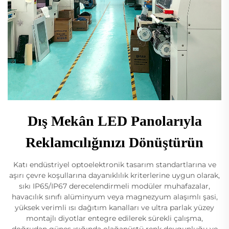
Dış Mekân LED Panolarıyla
Reklamcılığınızı Dönüştürün
Katı endüstriyel optoelektronik tasarım standartlarına ve
aşırı çevre koşullarına dayanıklılık kriterlerine uygun olarak,
sıkı IP65/IP67 derecelendirmeli modüler muhafazalar,
havacılık sınıfı alüminyum veya magnezyum alaşımlı şasi,
yüksek verimli ısı dağıtım kanalları ve ultra parlak yüzey
montajlı diyotlar entegre edilerek sürekli çalışma,
doğrudan güneş ışığında olağanüstü renk doygunluğu ve