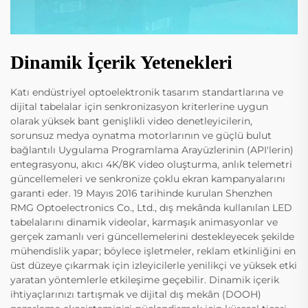
Dinamik İçerik Yetenekleri
Katı endüstriyel optoelektronik tasarım standartlarına ve
dijital tabelalar için senkronizasyon kriterlerine uygun
olarak yüksek bant genişlikli video denetleyicilerin,
sorunsuz medya oynatma motorlarının ve güçlü bulut
bağlantılı Uygulama Programlama Arayüzlerinin (API'lerin)
entegrasyonu, akıcı 4K/8K video oluşturma, anlık telemetri
güncellemeleri ve senkronize çoklu ekran kampanyalarını
garanti eder. 19 Mayıs 2016 tarihinde kurulan Shenzhen
RMG Optoelectronics Co., Ltd., dış mekânda kullanılan LED
tabelalarını dinamik videolar, karmaşık animasyonlar ve
gerçek zamanlı veri güncellemelerini destekleyecek şekilde
mühendislik yapar; böylece işletmeler, reklam etkinliğini en
üst düzeye çıkarmak için izleyicilerle yenilikçi ve yüksek etki
yaratan yöntemlerle etkileşime geçebilir. Dinamik içerik
ihtiyaçlarınızı tartışmak ve dijital dış mekân (DOOH)