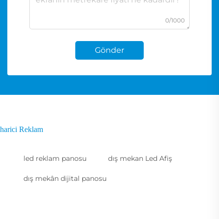
0/1000
Gönder
harici Reklam
led reklam panosu
dış mekan Led Afiş
dış mekân dijital panosu