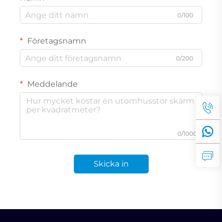
0/100
Företagsnamn
0/200
Meddelande
0/1000
Skicka in