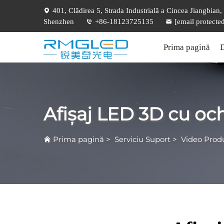
401, Clădirea 5, Strada Industrială a Cincea Jiangbian
Shenzhen
+86-18123725135
[email protecte
Prima pagină
D
Afișaj LED 3D cu ochi
Prima pagină
>
Serviciu Suport
>
Video Prod