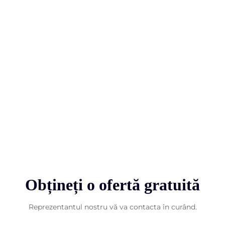
Obțineți o ofertă gratuită
Reprezentantul nostru vă va contacta în curând.