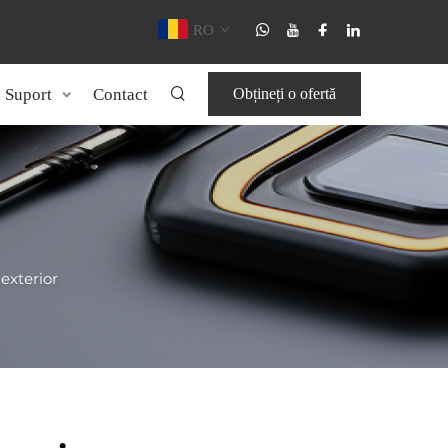
RO
u Suport
Contact
Obțineți o ofertă
 exterior