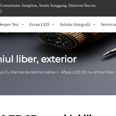
, Comunitatea Jiangbian, Strada Songgang, Districtul Bao'an,
d]
espre Noi
Ecran LED
Soluție Integrală
Servici
ul liber, exterior
us Cu Elemente Remarcabile
>
Afișaj LED 3D cu ochiul liber,