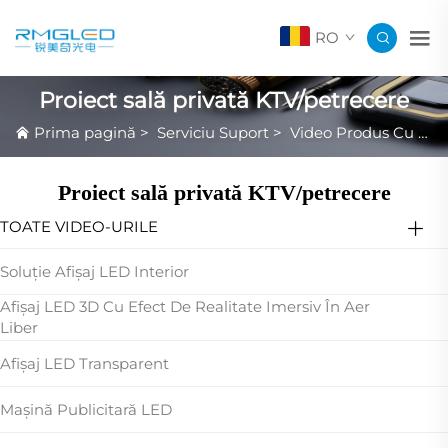
RO
Proiect sală privată KTV/petrecere
Prima pagină
>
Serviciu Suport
>
Video Produs Cu Elemente Remarcabile
Proiect sală privată KTV/petrecere
TOATE VIDEO-URILE
Soluție Afișaj LED Interior
Afișaj LED 3D Cu Efect De Realitate Imersiv În Aer
Liber
Afișaj LED Transparent
Mașină Publicitară LED