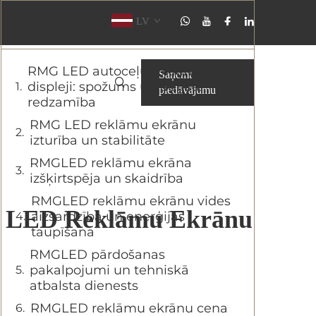
LV
Satura rādītājs
RMG LED autoceļu reklāmu
Saņemt
displeji: spožums un augsta
piedāvājumu
redzamība
RMG LED reklāmu ekrānu
izturība un stabilitāte
RMGLED reklāmu ekrāna
izšķirtspēja un skaidrība
RMGLED reklāmu ekrānu vides
ies LED Reklāmu Ekrānu
aizsardzība un enerģijas
taupīšana
RMGLED pārdošanas
pakalpojumi un tehniskā
atbalsta dienests
RMGLED reklāmu ekrānu cena