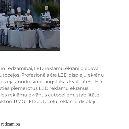
 un redzamībai, LED reklāmu ekrāni piedāvā
oceļos. Profesionāls āra LED displeju ekrānu
alizējas, nodrošinot augstākās kvalitātes LED
loties piemērotus LED reklāmu ekrānus
ties reklāmu ekrānus autoceļiem, stabilitāte,
faktori. RMG LED autoceļu reklāmu displeji
 redzamība