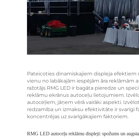
Pateicoties dinamiskajiem displeja efektiem
vienu no labākajām iespējām āra reklāmām aut
ražotājs RMG LED ir bagāta pieredze un speci
reklāmu ekrānus autoceļu lietojumiem. Izvē
autoceļiem, jāņem vērā vairāki aspekti. Izvēlo
redzamība un izmaksu efektivitāte ir svarīgi 
koncentrējas uz svarīgākajiem faktoriem.
RMG LED autoceļu reklāmu displeji: spožums un augsta