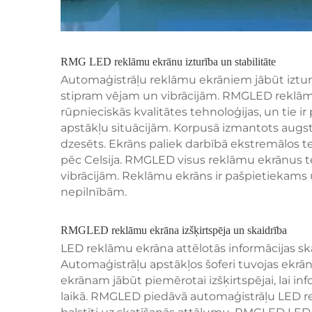
RMG LED reklāmu ekrānu izturība un stabilitāte
Automaģistrāļu reklāmu ekrāniem jābūt iztur
stipram vējam un vibrācijām. RMGLED reklāmu 
rūpnieciskās kvalitātes tehnoloģijas, un tie i
apstākļu situācijām. Korpusā izmantots augsta
dzesēts. Ekrāns paliek darbībā ekstremālos t
pēc Celsija. RMGLED visus reklāmu ekrānus t
vibrācijām. Reklāmu ekrāns ir pašpietiekams 
nepilnībām.
RMGLED reklāmu ekrāna izšķirtspēja un skaidrība
LED reklāmu ekrāna attēlotās informācijas ska
Automaģistrāļu apstākļos šoferi tuvojas ekr
ekrānam jābūt piemērotai izšķirtspējai, lai i
laikā. RMGLED piedāvā automaģistrāļu LED r