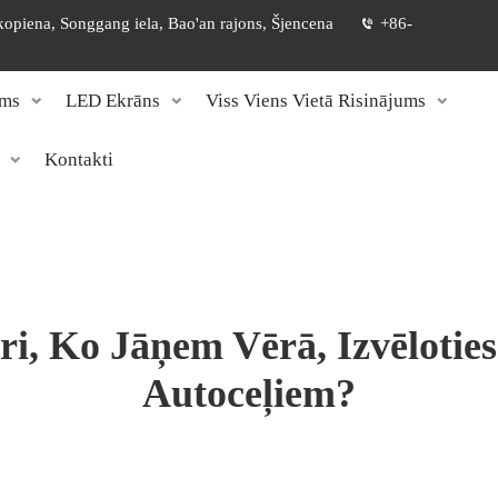
 kopiena, Songgang iela, Bao'an rajons, Šjencena
+86-
ums
LED Ekrāns
Viss Viens Vietā Risinājums
Kontakti
ori, Ko Jāņem Vērā, Izvēlot
Autoceļiem?