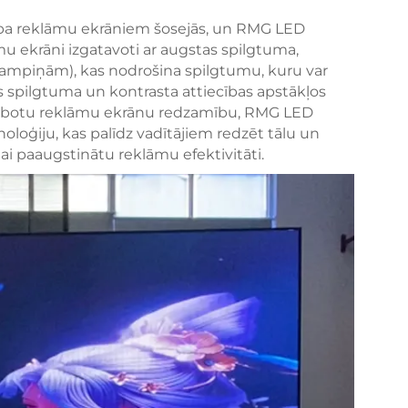
sība reklāmu ekrāniem šosejās, un RMG LED
 ekrāni izgatavoti ar augstas spilgtuma,
mpiņām), kas nodrošina spilgtumu, kuru var
s spilgtuma un kontrasta attiecības apstākļos
uzlabotu reklāmu ekrānu redzamību, RMG LED
oloģiju, kas palīdz vadītājiem redzēt tālu un
 lai paaugstinātu reklāmu efektivitāti.