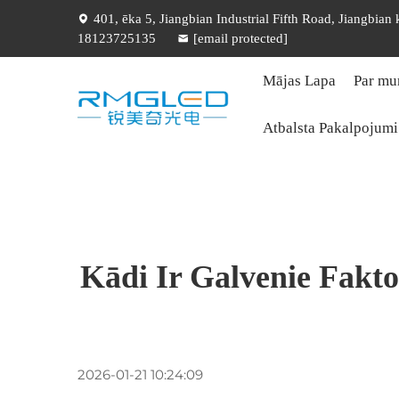
401, ēka 5, Jiangbian Industrial Fifth Road, Jiangbian
18123725135
[email protected]
Mājas Lapa
Par m
Atbalsta Pakalpojumi
Kādi Ir Galvenie Fakt
2026-01-21 10:24:09