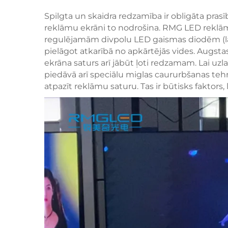
Spilgta un skaidra redzamība ir obligāta pra
reklāmu ekrāni to nodrošina. RMG LED reklāmu
regulējamām divpolu LED gaismas diodēm (la
pielāgot atkarībā no apkārtējās vides. Augsta
ekrāna saturs arī jābūt ļoti redzamam. Lai 
piedāvā arī speciālu miglas caururbšanas tehn
atpazīt reklāmu saturu. Tas ir būtisks faktors,