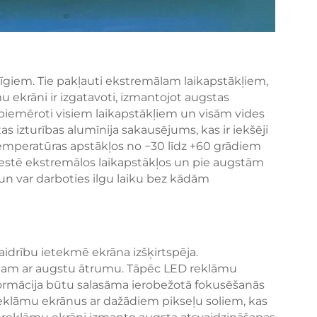
īgiem. Tie pakļauti ekstremālam laikapstākļiem,
ekrāni ir izgatavoti, izmantojot augstas
r piemēroti visiem laikapstākļiem un visām vides
s izturības alumīnija sakausējums, kas ir iekšēji
emperatūras apstākļos no −30 līdz +60 grādiem
estē ekstremālos laikapstākļos un pie augstām
un var darboties ilgu laiku bez kādām
idrību ietekmē ekrāna izšķirtspēja.
ānam ar augstu ātrumu. Tāpēc LED reklāmu
nformācija būtu salasāma ierobežotā fokusēšanās
eklāmu ekrānus ar dažādiem pikseļu soliem, kas