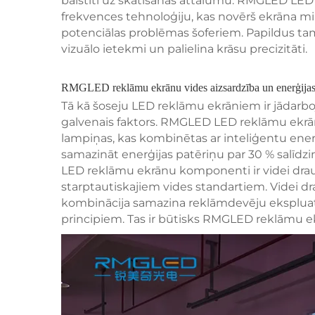
balstīti uz skatīšanās attālumu. RMGLED LED
frekvences tehnoloģiju, kas novērš ekrāna m
potenciālas problēmas šoferiem. Papildus ta
vizuālo ietekmi un palielina krāsu precizitāti.
RMGLED reklāmu ekrānu vides aizsardzība un enerģijas
Tā kā šoseju LED reklāmu ekrāniem ir jādarboja
galvenais faktors. RMGLED LED reklāmu ekrān
lampiņas, kas kombinētas ar inteliģentu enerģi
samazināt enerģijas patēriņu par 30 % salīdz
LED reklāmu ekrānu komponenti ir videi draud
starptautiskajiem vides standartiem. Videi d
kombinācija samazina reklāmdevēju ekspluatāc
principiem. Tas ir būtisks RMGLED reklāmu e