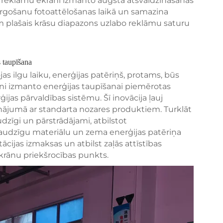
 reklāmu ekrāni izmanto augsta atsvaidzināšanas
irgošanu fotoattēlošanas laikā un samazina
m plašais krāsu diapazons uzlabo reklāmu saturu
 taupīšana
s ilgu laiku, enerģijas patēriņš, protams, būs
i izmanto enerģijas taupīšanai piemērotas
jas pārvaldības sistēmu. Šī inovācija ļauj
inājumā ar standarta nozares produktiem. Turklāt
zīgi un pārstrādājami, atbilstot
raudzīgu materiālu un zema enerģijas patēriņa
ijas izmaksas un atbilst zaļās attīstības
krānu priekšrocības punkts.