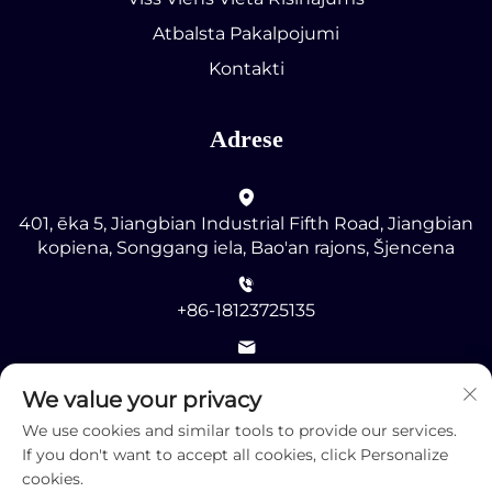
Atbalsta Pakalpojumi
Kontakti
Adrese
401, ēka 5, Jiangbian Industrial Fifth Road, Jiangbian
kopiena, Songgang iela, Bao'an rajons, Šjencena
+86-18123725135
[email protected]
We value your privacy
We use cookies and similar tools to provide our services.
If you don't want to accept all cookies, click Personalize
cookies.