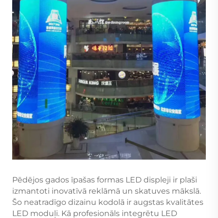
Pēdējos gados īpašas formas LED displeji ir plaši
izmantoti inovatīvā reklāmā un skatuves mākslā.
Šo neatradīgo dizainu kodolā ir augstas kvalitātes
LED moduļi. Kā profesionāls integrētu LED