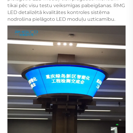
tikai pēc visu testu veiksmīgas pabeigšanas. RMG
LED detalizētā kvalitātes kontroles sistēma
nodrošina pielāgoto LED moduļu uzticamību.