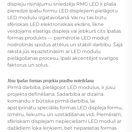
displeju risinājumu sniedzējs RMG LED ir plaša
pieredze īpašu formu LED displejiem pielāgotu
LED moduļu izgatavošanā. Vai nu tas būtu
sfēriskais LED elektroniskais ekrāns, līkne
veidojams elastīgs displejs vai jebkurš cits īpašas
formas produkts — piemērotie LED moduļi
nodrošinās spožus attēlus un stabili darbību. Šajā
rakstā jūs iepazīstināsim ar LED moduļu
pielāgošanas procesu, īpaši akcentējot svarīgos
faktorus un soļus.
Jūsu īpašas formas projekta prasību noteikšana
Pirmā darbība, pielāgojot LED moduļus, ir jūsu
projekta definēšana. Sadarbība ar dizaina
komandu ir būtiska pirmā darbība, lai
apstiprinātu speciālās formas LED displeja formu,
izmēru, liekumu un uzstādīšanas vidi. Piemēram,
sfēriskam displejam nepieciešami LED moduļi ar
dažādiem loka leņķiem, bet neparastas formas