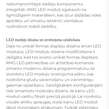
nekompromitējot iekšējo komponentu
integritāti. RMG LED moduļi izgatavoti no
ilgmūžīgiem materiāliem, kas iztur dažādas vides
apstākļu un izmaiņu ietekmi, vienlaikus
nodrošinot stabili darbību.
LED moduļu dizaina un izvietojuma uzlabošana
Daļa no unikāli formas displeju dizaina ietver LED
moduļus. LED moduļu dizaina modificēšana ir
obligāta, kad tos izvieto unikāli formas displejos.
RMG LED pētniecības un attīstības komanda
izmanto modernu dizaina programmatūru, lai
izveidotu LED moduļu izvietojuma plānu, kas
nodrošina gludu savienošanu un vienmērīgu
gaismas izplatīšanu. Sarežģītākām konfigurācijām
tiek izmantots modulārs dizains, lai katru LED
moduli varētu fiksēt precīzā pozīcijā. Lai novērstu
vizuālo attēlu spraugas, starp katru LED moduli
jābūt minimālam attālumam. Turklāt elektrisko