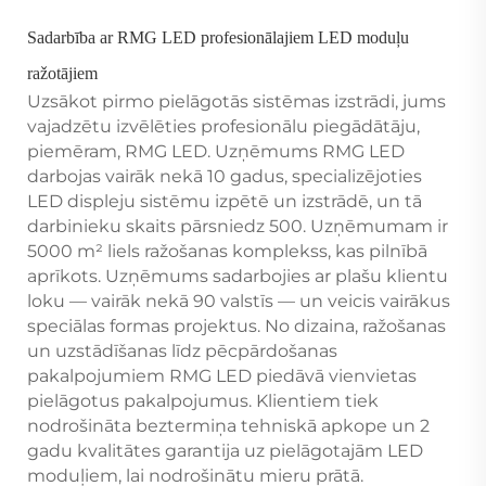
Sadarbība ar RMG LED profesionālajiem LED moduļu
ražotājiem
Uzsākot pirmo pielāgotās sistēmas izstrādi, jums
vajadzētu izvēlēties profesionālu piegādātāju,
piemēram, RMG LED. Uzņēmums RMG LED
darbojas vairāk nekā 10 gadus, specializējoties
LED displeju sistēmu izpētē un izstrādē, un tā
darbinieku skaits pārsniedz 500. Uzņēmumam ir
5000 m² liels ražošanas komplekss, kas pilnībā
aprīkots. Uzņēmums sadarbojies ar plašu klientu
loku — vairāk nekā 90 valstīs — un veicis vairākus
speciālas formas projektus. No dizaina, ražošanas
un uzstādīšanas līdz pēcpārdošanas
pakalpojumiem RMG LED piedāvā vienvietas
pielāgotus pakalpojumus. Klientiem tiek
nodrošināta beztermiņa tehniskā apkope un 2
gadu kvalitātes garantija uz pielāgotajām LED
moduļiem, lai nodrošinātu mieru prātā.