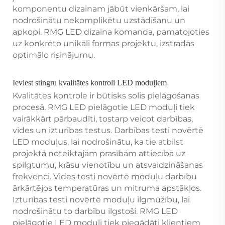
komponentu dizainam jābūt vienkāršam, lai
nodrošinātu nekomplikētu uzstādīšanu un
apkopi. RMG LED dizaina komanda, pamatojoties
uz konkrēto unikāli formas projektu, izstrādās
optimālo risinājumu.
Ieviest stingru kvalitātes kontroli LED moduļiem
Kvalitātes kontrole ir būtisks solis pielāgošanas
procesā. RMG LED pielāgotie LED moduļi tiek
vairākkārt pārbaudīti, tostarp veicot darbības,
vides un izturības testus. Darbības testi novērtē
LED moduļus, lai nodrošinātu, ka tie atbilst
projektā noteiktajām prasībām attiecībā uz
spilgtumu, krāsu vienotību un atsvaidzināšanas
frekvenci. Vides testi novērtē moduļu darbību
ārkārtējos temperatūras un mitruma apstākļos.
Izturības testi novērtē moduļu ilgmūžību, lai
nodrošinātu to darbību ilgstoši. RMG LED
pielāgotie LED moduļi tiek piegādāti klientiem