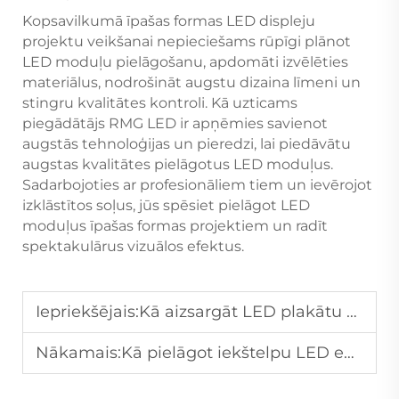
Kopsavilkumā īpašas formas LED displeju
projektu veikšanai nepieciešams rūpīgi plānot
LED moduļu pielāgošanu, apdomāti izvēlēties
materiālus, nodrošināt augstu dizaina līmeni un
stingru kvalitātes kontroli. Kā uzticams
piegādātājs RMG LED ir apņēmies savienot
augstās tehnoloģijas un pieredzi, lai piedāvātu
augstas kvalitātes pielāgotus LED moduļus.
Sadarbojoties ar profesionāliem tiem un ievērojot
izklāstītos soļus, jūs spēsiet pielāgot LED
moduļus īpašas formas projektiem un radīt
spektakulārus vizuālos efektus.
Iepriekšējais:
Kā aizsargāt LED plakātu displejus no vandālisma sabiedriskās vietās?
Nākamais:
Kā pielāgot iekštelpu LED ekrānu skatīšanās leņķi, lai nodrošinātu maksimālu auditorijas aptveramību?