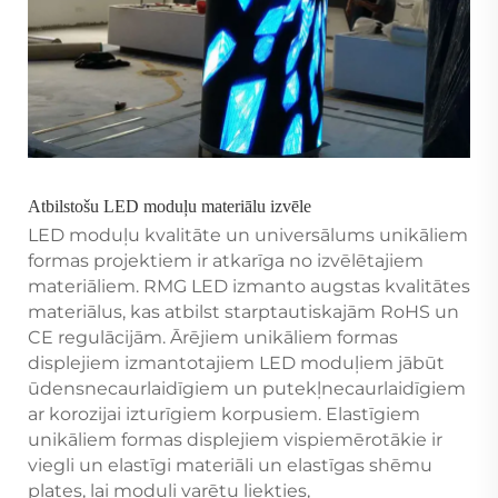
Atbilstošu LED moduļu materiālu izvēle
LED moduļu kvalitāte un universālums unikāliem
formas projektiem ir atkarīga no izvēlētajiem
materiāliem. RMG LED izmanto augstas kvalitātes
materiālus, kas atbilst starptautiskajām RoHS un
CE regulācijām. Ārējiem unikāliem formas
displejiem izmantotajiem LED moduļiem jābūt
ūdensnecaurlaidīgiem un putekļnecaurlaidīgiem
ar korozijai izturīgiem korpusiem. Elastīgiem
unikāliem formas displejiem vispiemērotākie ir
viegli un elastīgi materiāli un elastīgas shēmu
plates, lai moduļi varētu liekties,