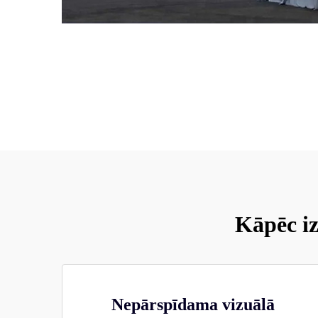
Kāpēc i
Nepārspīdama vizuālā