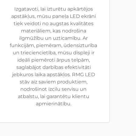
Izgatavoti, lai izturētu apkārtējos
apstākļus, mūsu paneļa LED ekrāni
tiek veidoti no augstas kvalitātes
materiāliem, kas nodrošina
ilgmūžību un uzticamību. Ar
funkcijām, piemēram, ūdensizturība
un trieciencietība, mūsu displeji ir
ideāli piemēroti ārpus telpām,
saglabājot darbības efektivitāti
jebkuros laika apstākļos. RMG LED
stāv aiz saviem produktiem,
nodrošinot izcilu servisu un
atbalstu, lai garantētu klientu
apmierinātību.