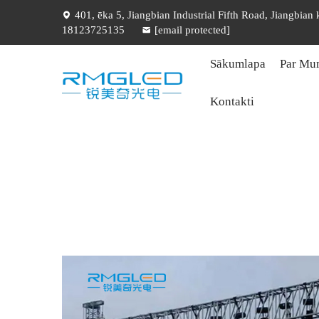
401, ēka 5, Jiangbian Industrial Fifth Road, Jiangbian
18123725135
[email protected]
Sākumlapa
Par Mu
Kontakti