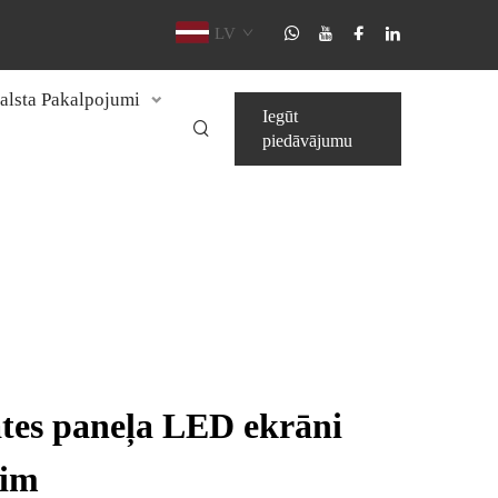
LV
alsta Pakalpojumi
Iegūt
piedāvājumu
ātes paneļa LED ekrāni
ķim