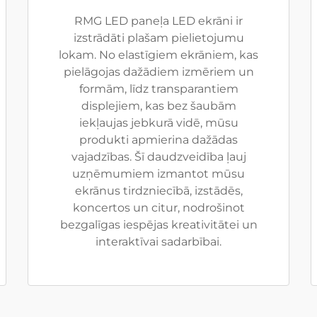
RMG LED paneļa LED ekrāni ir
izstrādāti plašam pielietojumu
lokam. No elastīgiem ekrāniem, kas
pielāgojas dažādiem izmēriem un
formām, līdz transparantiem
displejiem, kas bez šaubām
iekļaujas jebkurā vidē, mūsu
produkti apmierina dažādas
vajadzības. Šī daudzveidība ļauj
uzņēmumiem izmantot mūsu
ekrānus tirdzniecībā, izstādēs,
koncertos un citur, nodrošinot
bezgalīgas iespējas kreativitātei un
interaktīvai sadarbībai.