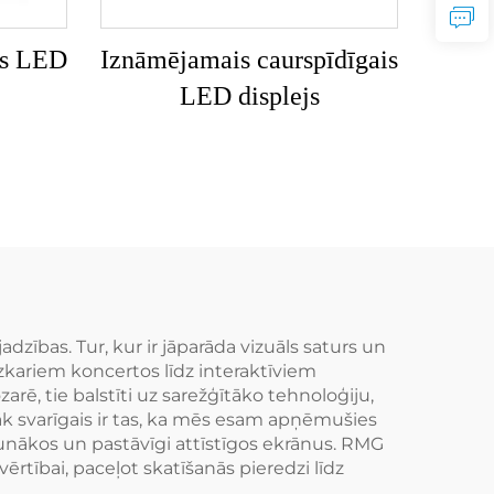
gs LED
Iznāmējamais caurspīdīgais
LED displejs
as. Tur, kur ir jāparāda vizuāls saturs un
zkariem koncertos līdz interaktīviem
ozarē, tie balstīti uz sarežģītāko tehnoloģiju,
k svarīgais ir tas, ka mēs esam apņēmušies
aunākos un pastāvīgi attīstīgos ekrānus. RMG
rtībai, paceļot skatīšanās pieredzi līdz