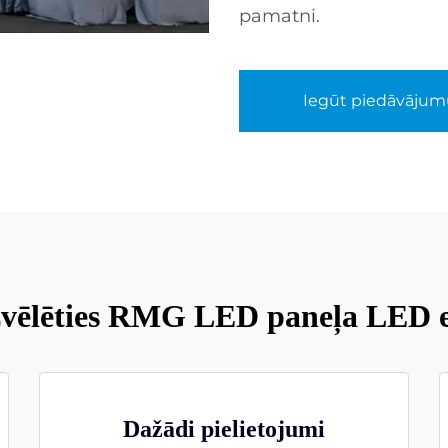
pamatni.
Iegūt piedāvājum
zvēlēties RMG LED paneļa LED 
Dažādi pielietojumi