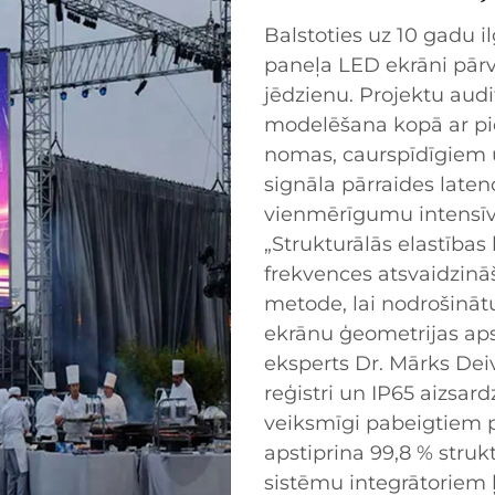
Balstoties uz 10 gadu 
paneļa LED ekrāni pārv
jēdzienu. Projektu audi
modelēšana kopā ar pi
nomas, caurspīdīgiem 
signāla pārraides laten
vienmērīgumu intensīv
„Strukturālās elastības
frekvences atsvaidzinā
metode, lai nodrošināt
ekrānu ģeometrijas aps
eksperts Dr. Mārks Deiv
reģistri un IP65 aizsar
veiksmīgi pabeigtiem 
apstiprina 99,8 % strukt
sistēmu integrātoriem