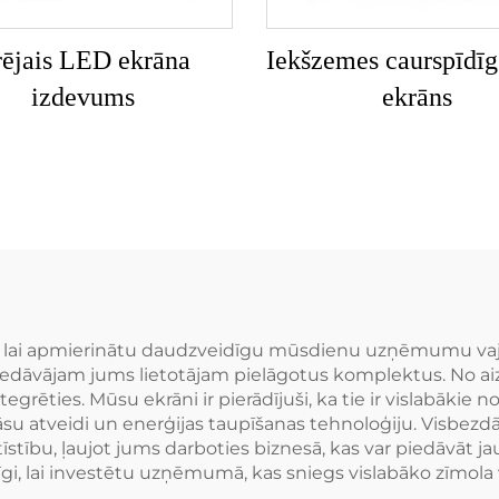
ējais LED ekrāna
Iekšzemes caurspīdī
izdevums
ekrāns
ai apmierinātu daudzveidīgu mūsdienu uzņēmumu vajadzīb
iedāvājam jums lietotājam pielāgotus komplektus. No ai
tegrēties. Mūsu ekrāni ir pierādījuši, ka tie ir vislabākie n
u atveidi un enerģijas taupīšanas tehnoloģiju. Visbezdā
īstību, ļaujot jums darboties biznesā, kas var piedāvāt j
i, lai investētu uzņēmumā, kas sniegs vislabāko zīmola vē