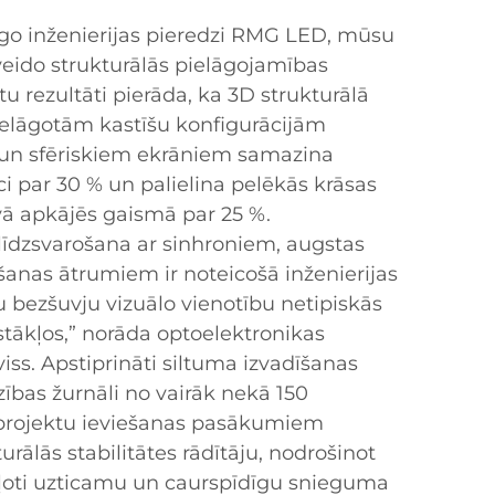
ilgo inženierijas pieredzi RMG LED, mūsu
eido strukturālās pielāgojamības
tu rezultāti pierāda, ka 3D strukturālā
elāgotām kastīšu konfigurācijām
un sfēriskiem ekrāniem samazina
ci par 30 % un palielina pelēkās krāsas
ā apkājēs gaismā par 25 %.
 līdzsvarošana ar sinhroniem, augstas
šanas ātrumiem ir noteicošā inženierijas
u bezšuvju vizuālo vienotību netipiskās
tākļos,” norāda optoelektronikas
iss. Apstiprināti siltuma izvadīšanas
dzības žurnāli no vairāk nekā 150
projektu ieviešanas pasākumiem
urālās stabilitātes rādītāju, nodrošinot
 ļoti uzticamu un caurspīdīgu snieguma