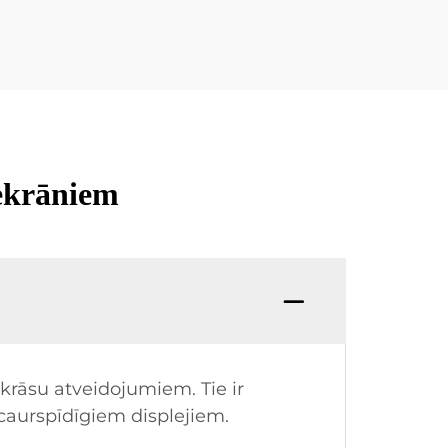
 ekrāniem
krāsu atveidojumiem. Tie ir
 caurspīdīgiem displejiem.