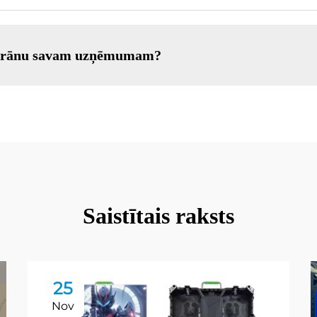
 ekrānu savam uzņēmumam?
Saistītais raksts
25
Nov