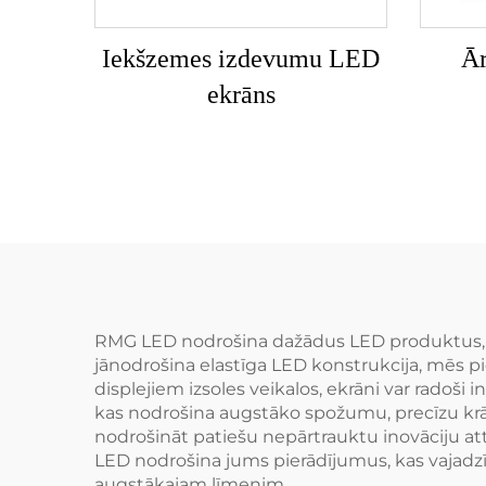
Iekšzemes izdevumu LED
Ār
ekrāns
RMG LED nodrošina dažādus LED produktus, l
jānodrošina elastīga LED konstrukcija, mēs p
displejiem izsoles veikalos, ekrāni var radoši in
kas nodrošina augstāko spožumu, precīzu krās
nodrošināt patiešu nepārtrauktu inovāciju att
LED nodrošina jums pierādījumus, kas vajadzīg
augstākajam līmenim.