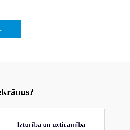
u
ekrānus?
Izturība un uzticamība