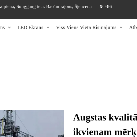
 kopiena, Songgang iela, Bao'an rajons, Šjencena
+86-
ms
LED Ekrāns
Viss Viens Vietā Risinājums
Atb
Augstas kvalit
ikvienam mēr