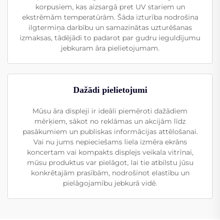
korpusiem, kas aizsargā pret UV stariem un
ekstrēmām temperatūrām. Šāda izturība nodrošina
ilgtermiņa darbību un samazinātas uzturēšanas
izmaksas, tādējādi to padarot par gudru ieguldījumu
jebkuram āra pielietojumam.
Dažādi pielietojumi
Mūsu āra displeji ir ideāli piemēroti dažādiem
mērķiem, sākot no reklāmas un akcijām līdz
pasākumiem un publiskas informācijas attēlošanai.
Vai nu jums nepieciešams liela izmēra ekrāns
koncertam vai kompakts displejs veikala vitrīnai,
mūsu produktus var pielāgot, lai tie atbilstu jūsu
konkrētajām prasībām, nodrošinot elastību un
pielāgojamību jebkurā vidē.