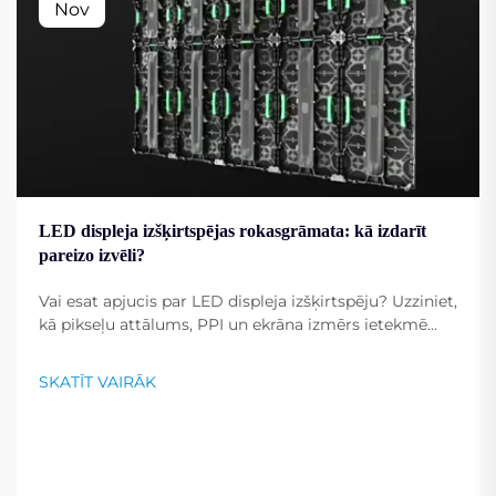
Nov
LED displeja izšķirtspējas rokasgrāmata: kā izdarīt
pareizo izvēli?
Vai esat apjucis par LED displeja izšķirtspēju? Uzziniet,
kā pikseļu attālums, PPI un ekrāna izmērs ietekmē
attēla skaidrību. Iegūstiet ekspertu padomus, kā
izvēlēties optimālo izšķirtspēju saviem mērķiem.
SKATĪT VAIRĀK
Lasiet tagad.