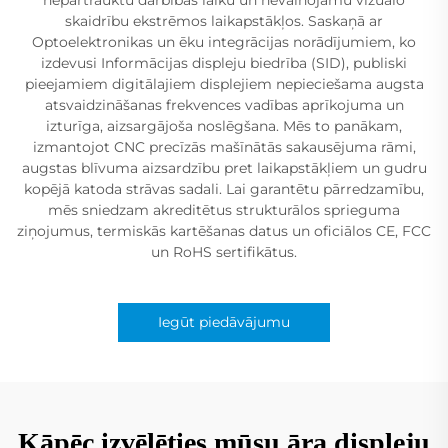
skaidrību ekstrēmos laikapstākļos. Saskaņā ar
Optoelektronikas un ēku integrācijas norādījumiem, ko
izdevusi Informācijas displeju biedrība (SID), publiski
pieejamiem digitālajiem displejiem nepieciešama augsta
atsvaidzināšanas frekvences vadības aprīkojuma un
izturīga, aizsargājoša noslēgšana. Mēs to panākam,
izmantojot CNC precīzās mašīnātās sakausējuma rāmi,
augstas blīvuma aizsardzību pret laikapstākļiem un gudru
kopējā katoda strāvas sadali. Lai garantētu pārredzamību,
mēs sniedzam akreditētus strukturālos sprieguma
ziņojumus, termiskās kartēšanas datus un oficiālos CE, FCC
un RoHS sertifikātus.
Iegūt piedāvājumu
Kāpēc izvēlēties mūsu āra displeju