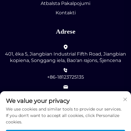
Atbalsta Pakalpojumi
Kontakti
Adrese
401, ēka 5, Jiangbian Industrial Fifth Road, Jiangbian
kopiena, Songgang iela, Bao'an rajons, Šjencena
+86-18123725135
[email protected]
We value your privacy
We use cookies and similar tools to provide our services.
If you don't want to accept all cookies, click Personalize
cookies.