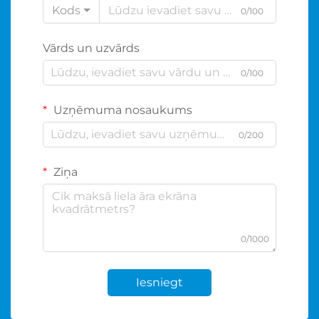
Kods
0/100
Vārds un uzvārds
0/100
Uzņēmuma nosaukums
0/200
Ziņa
0/1000
Iesniegt