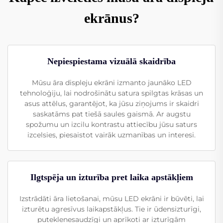
ekrānus?
Nepiespiestama vizuālā skaidrība
Mūsu āra displeju ekrāni izmanto jaunāko LED
tehnoloģiju, lai nodrošinātu satura spilgtas krāsas un
asus attēlus, garantējot, ka jūsu ziņojums ir skaidri
saskatāms pat tiešā saules gaismā. Ar augstu
spožumu un izcilu kontrastu attiecību jūsu saturs
izcelsies, piesaistot vairāk uzmanības un interesi.
Ilgtspēja un izturība pret laika apstākļiem
Izstrādāti āra lietošanai, mūsu LED ekrāni ir būvēti, lai
izturētu agresīvus laikapstākļus. Tie ir ūdensizturīgi,
puteklenesaudzīgi un aprīkoti ar izturīgām