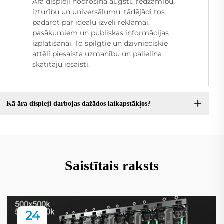
Āra displeji nodrošina augstu redzamību,
izturību un universālumu, tādējādi tos
padarot par ideālu izvēli reklāmai,
pasākumiem un publiskas informācijas
izplatīšanai. To spilgtie un dzīvnieciskie
attēli piesaista uzmanību un palielina
skatītāju iesaisti.
Kā āra displeji darbojas dažādos laikapstākļos?
Saistītais raksts
24