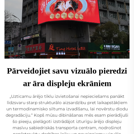
Pārveidojiet savu vizuālo pieredzi
ar āra displeju ekrāniem
„Uzticamu ārējo tīklu izvietošanai nepieciešams panākt
līdzsvaru starp strukturālo aizsardzību pret laikapstākļiem
un termodinamisko siltuma izvadīšanu, lai novērstu diodu
degradāciju.“ Kopš mūsu dibināšanas mēs esam pierādījuši
šo pieeju, pielāgoti izstrādājot izturīgu ārējo displeju
masīvu sabiedriskās transporta centram, nodrošinot
nepārtrauktu darbības laiku un nevainojamu vizuālo