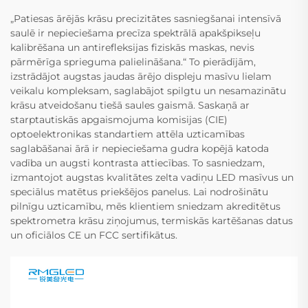
„Patiesas ārējās krāsu precizitātes sasniegšanai intensīvā
saulē ir nepieciešama precīza spektrālā apakšpikseļu
kalibrēšana un antirefleksijas fiziskās maskas, nevis
pārmērīga sprieguma palielināšana.“ To pierādījām,
izstrādājot augstas jaudas ārējo displeju masīvu lielam
veikalu kompleksam, saglabājot spilgtu un nesamazinātu
krāsu atveidošanu tiešā saules gaismā. Saskaņā ar
starptautiskās apgaismojuma komisijas (CIE)
optoelektronikas standartiem attēla uzticamības
saglabāšanai ārā ir nepieciešama gudra kopējā katoda
vadība un augsti kontrasta attiecības. To sasniedzam,
izmantojot augstas kvalitātes zelta vadiņu LED masīvus un
speciālus matētus priekšējos panelus. Lai nodrošinātu
pilnīgu uzticamību, mēs klientiem sniedzam akreditētus
spektrometra krāsu ziņojumus, termiskās kartēšanas datus
un oficiālos CE un FCC sertifikātus.