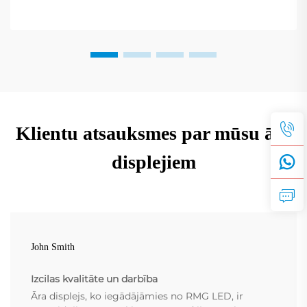
Klientu atsauksmes par mūsu āra
displejiem
John Smith
Izcilas kvalitāte un darbība
Āra displejs, ko iegādājāmies no RMG LED, ir