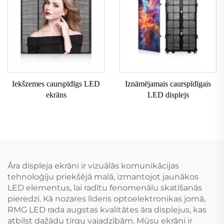
Iekšzemes caurspīdīgs LED
Iznāmējamais caurspīdīgais
ekrāns
LED displejs
Āra displeja ekrāni ir vizuālās komunikācijas
tehnoloģiju priekšējā malā, izmantojot jaunākos
LED elementus, lai radītu fenomenālu skatīšanās
pieredzi. Kā nozares līderis optoelektronikas jomā,
RMG LED rada augstas kvalitātes āra displejus, kas
atbilst dažādu tirgu vajadzībām. Mūsu ekrāni ir