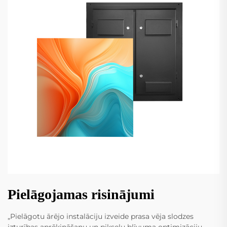
Pielāgojamas risinājumi
„Pielāgotu ārējo instalāciju izveide prasa vēja slodzes
izturības aprēķināšanu un pikseļu blīvuma optimizāciju,