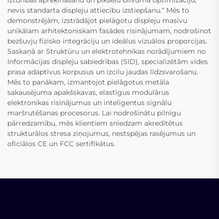
nevis standarta displeju attiecību izstiepšanu.“ Mēs to
demonstrējām, izstrādājot pielāgotu displeju masīvu
unikālam arhitektoniskam fasādes risinājumam, nodrošinot
bezšuvju fizisko integrāciju un ideālus vizuālos proporcijas.
Saskaņā ar Struktūru un elektrotehnikas norādījumiem no
Informācijas displeju sabiedrības (SID), specializētām vides
prasa adaptīvus korpusus un izcilu jaudas līdzsvarošanu.
Mēs to panākam, izmantojot pielāgotus metāla
sakausējuma apakšskavas, elastīgus modulārus
elektronikas risinājumus un inteligentus signālu
maršrutēšanas procesorus. Lai nodrošinātu pilnīgu
pārredzamību, mēs klientiem sniedzam akreditētus
strukturālos stresa ziņojumus, nestspējas rasējumus un
oficiālos CE un FCC sertifikātus.