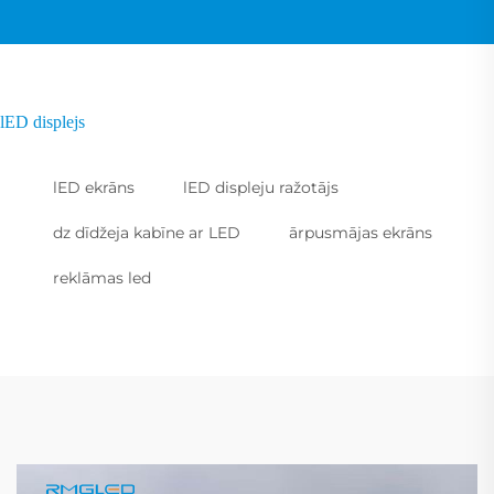
lED displejs
lED ekrāns
lED displeju ražotājs
dz dīdžeja kabīne ar LED
ārpusmājas ekrāns
reklāmas led