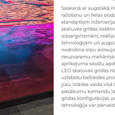
Saskaņā ar augstākā l
ražošanu un lielas slo
standartiem inženierij
skatuves grīdas sistēm
aizsargvirsmām, reāll
tehnoloģijām un augsta
nodrošina elpu aizraujo
neuzvaramu mehānisko i
aprīkojuma slodžu aps
LED skatuves grīdas risi
uzlabotu tiešraides pro
jūsu izrādes valda vis
pasākumu komandu jau 
grīdas konfigurācijas 
tehnoloģija var pārvei