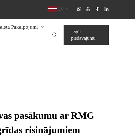
LV
alsta Pakalpojumi
Iegūt
piedāvājumu
savas pasākumu ar RMG
rīdas risinājumiem