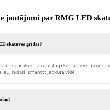
tie jautājumi par RMG LED skat
D skatuves grīdas?
dažādiem pasākumiem, tostarp koncertiem, uzņēm
 ļauj radoši izmantot jebkurā vidē.
īdas?