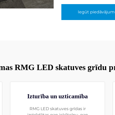
Iegūt piedāvājum
mas RMG LED skatuves grīdu pr
Izturība un uzticamība
RMG LED skatuves grīdas ir
izstrādātas gan iekštelpu, gan