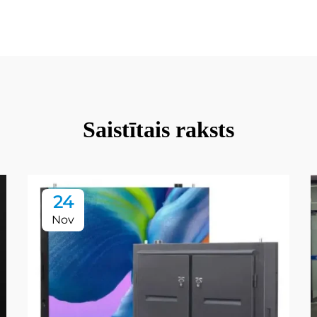
Saistītais raksts
24
Nov