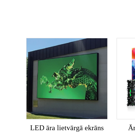
LED āra lietvārgā ekrāns
Ār