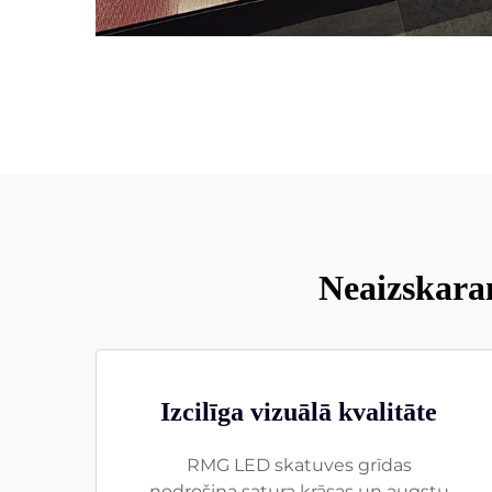
Neaizskara
Izcilīga vizuālā kvalitāte
RMG LED skatuves grīdas
nodrošina satura krāsas un augstu