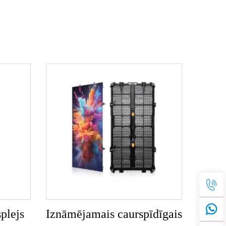
plejs
Iznāmējamais caurspīdīgais