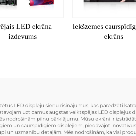
ējais LED ekrāna
Iekšzemes caurspīdī
izdevums
ekrāns
lizētus LED displeju sienu risinājumus, kas paredzēti kat
 izgatavojam uzticamus augstas veiktspējas LED displeju
nodrošinām pilnu pārklājumu. Mūsu ekrāni ir izstrādāti
iem un caurspīdīgiem displejiem, piedāvājot inovatīvus 
pi un uzmanību detaļām. Mēs nodrošinām, ka visi produkti 