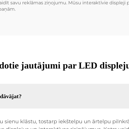
raidīt savu reklāmas ziņojumu. Mūsu interaktīvie displeji pa
mpaņām.
zdotie jautājumi par LED displej
edāvājat?
sienu klāstu, tostarp iekštelpu un ārtelpu pilnkr