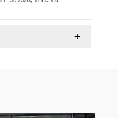
r izstrādāts, lai atbilstu