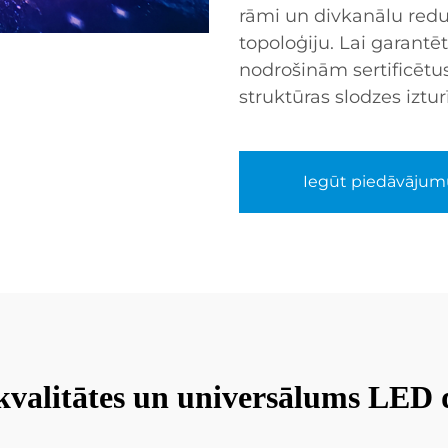
rāmi un divkanālu redu
topoloģiju. Lai garant
nodrošinām sertificētu
struktūras slodzes iztu
Iegūt piedāvājum
kvalitātes un universālums LED d