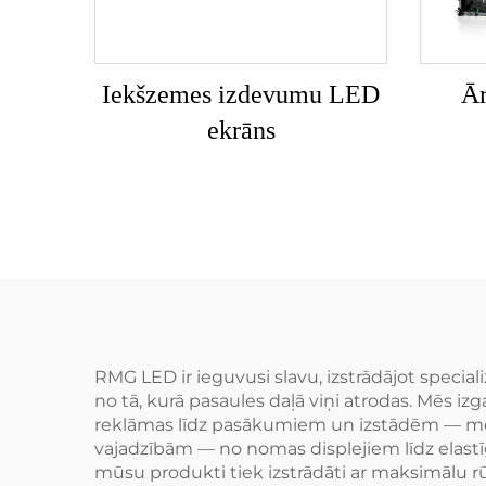
Iekšzemes izdevumu LED
Ār
ekrāns
RMG LED ir ieguvusi slavu, izstrādājot specia
no tā, kurā pasaules daļā viņi atrodas. Mēs
reklāmas līdz pasākumiem un izstādēm — mēs 
vajadzībām — no nomas displejiem līdz elastīg
mūsu produkti tiek izstrādāti ar maksimālu rū