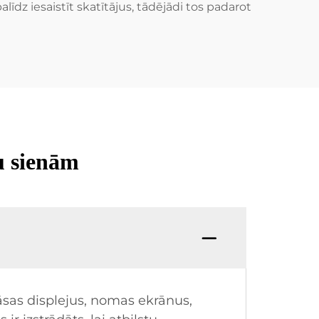
līdz iesaistīt skatītājus, tādējādi tos padarot
u sienām
āsas displejus, nomas ekrānus,