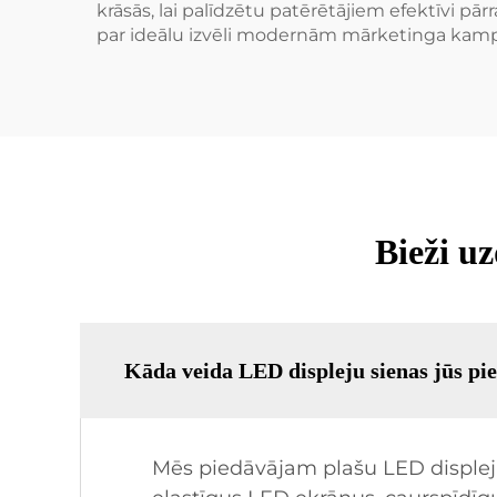
krāsās, lai palīdzētu patērētājiem efektīvi pār
par ideālu izvēli modernām mārketinga ka
Bieži u
Kāda veida LED displeju sienas jūs pi
Mēs piedāvājam plašu LED displeju 