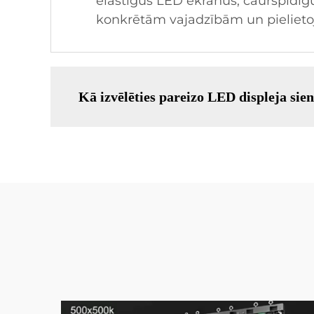
elastīgus LED ekrānus, caurspīdīgus 
konkrētām vajadzībām un pieliet
Kā izvēlēties pareizo LED displeja si