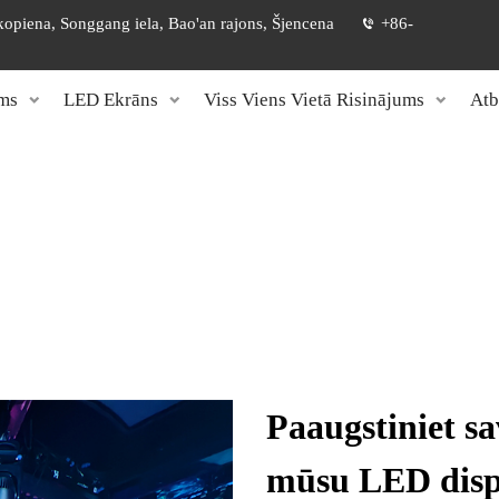
 kopiena, Songgang iela, Bao'an rajons, Šjencena
+86-
ms
LED Ekrāns
Viss Viens Vietā Risinājums
Atb
Paaugstiniet sa
mūsu LED disp