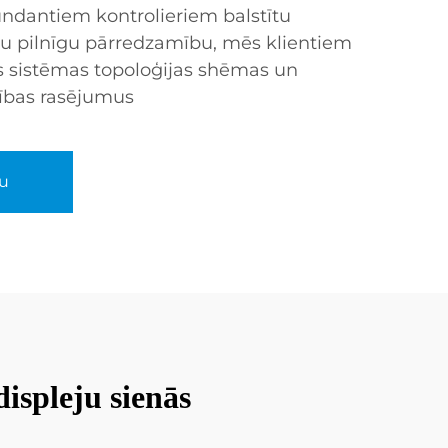
ndantiem kontrolieriem balstītu
ētu pilnīgu pārredzamību, mēs klientiem
s sistēmas topoloģijas shēmas un
rības rasējumus
u
ispleju sienās