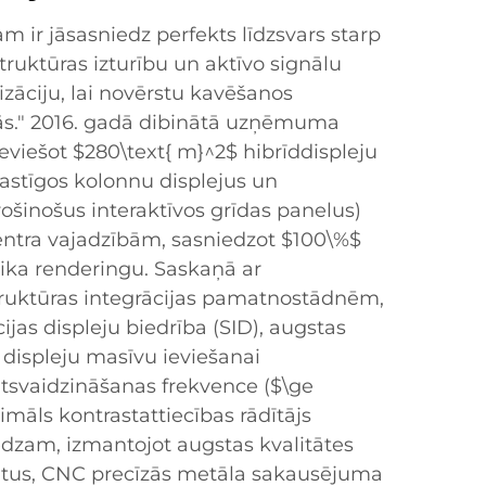
lam ir jāsasniedz perfekts līdzsvars starp
uktūras izturību un aktīvo signālu
zāciju, lai novērstu kavēšanos
jās." 2016. gadā dibinātā uzņēmuma
eviešot $280\text{ m}^2$ hibrīddispleju
astīgos kolonnu displejus un
rošinošus interaktīvos grīdas panelus)
centra vajadzībām, sasniedzot $100\%$
aika renderingu. Saskaņā ar
truktūras integrācijas pamatnostādnēm,
ijas displeju biedrība (SID), augstas
 displeju masīvu ieviešanai
tsvaidzināšanas frekvence ($\ge
māls kontrastattiecības rādītājs
edzam, izmantojot augstas kvalitātes
tus, CNC precīzās metāla sakausējuma