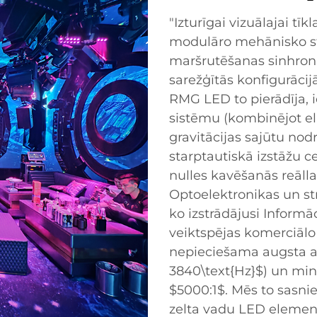
"Izturīgai vizuālajai tīk
modulāro mehānisko str
maršrutēšanas sinhroni
sarežģītās konfigurāci
RMG LED to pierādīja, i
sistēmu (kombinējot el
gravitācijas sajūtu nod
starptautiskā izstāžu 
nulles kavēšanās reāll
Optoelektronikas un s
ko izstrādājusi Informāc
veiktspējas komerciālo
nepieciešama augsta a
3840\text{Hz}$) un mini
$5000:1$. Mēs to sasni
zelta vadu LED elemen