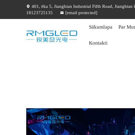
401, ēka 5, Jiangbian Industrial Fifth Road, Jiangbian
18123725135
[email protected]
Sākumlapa
Par Mu
Kontakti