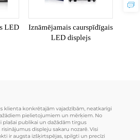
gs LED
Iznāmējamais caurspīdīgais
LED displejs
ras klienta konkrētajām vajadzībām, neatkarīgi
s dažādiem pielietojumiem un mērķiem. No
 plašai publikai un dažādām tirgus
risinājumus displeju sakaru nozarē. Visi
ir augsta izšķirtspējas, spilgti un precīzi