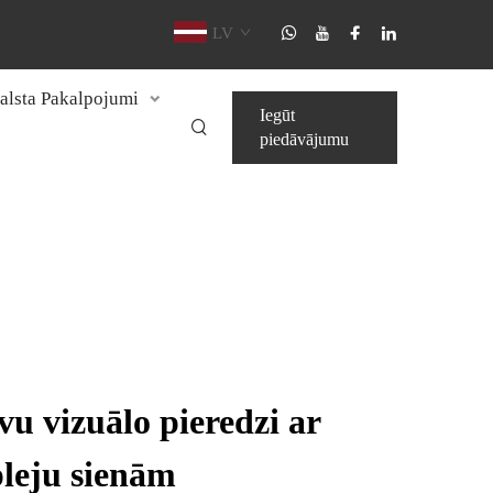
LV
alsta Pakalpojumi
Iegūt
piedāvājumu
vu vizuālo pieredzi ar
leju sienām