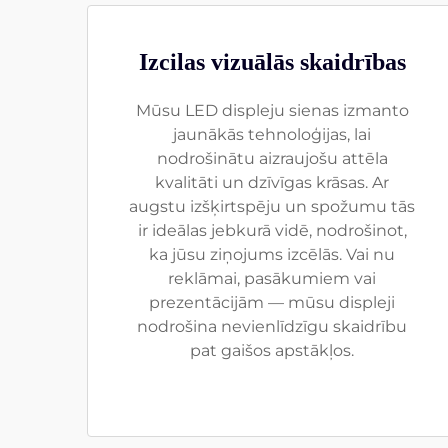
Izcilas vizuālās skaidrības
Mūsu LED displeju sienas izmanto
jaunākās tehnoloģijas, lai
nodrošinātu aizraujošu attēla
kvalitāti un dzīvīgas krāsas. Ar
augstu izšķirtspēju un spožumu tās
ir ideālas jebkurā vidē, nodrošinot,
ka jūsu ziņojums izcēlās. Vai nu
reklāmai, pasākumiem vai
prezentācijām — mūsu displeji
nodrošina nevienlīdzīgu skaidrību
pat gaišos apstākļos.