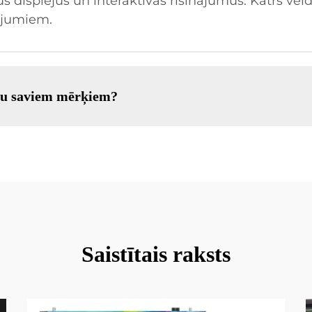
displejus un interaktīvas risinājumus. Katrs veids i
ojumiem.
enu saviem mērķiem?
Saistītais raksts