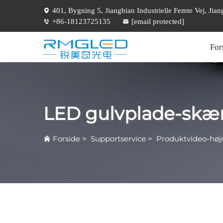
401, Bygning 5, Jiangbian Industrielle Femte Vej, Ji
+86-18123725135
[email protected]
For
LED gulvplade-sk
Forside
>
Supportservice
>
Produktvideo-høj