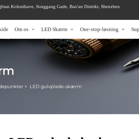
angbian Kolonihave, Songgang Gade, Bao'an Distrikt, Shenzhen
side
Om os
LED Skærm
One-stop-løsning
Sup
ærm
depunkter
>
LED gulvplade-skærm